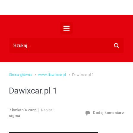
Skip to main content
Strona główna
www.dawixcar.pl
Dawixcar.pl 1
Dawixcar.pl 1
7 kwietnia 2022
Napisał
Dodaj komentarz
sigma