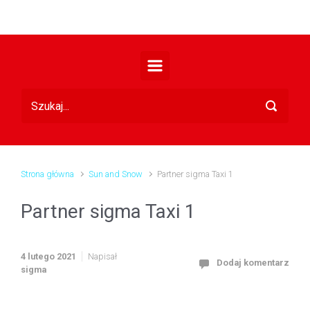
Skip to main content
Strona główna
Sun and Snow
Partner sigma Taxi 1
Partner sigma Taxi 1
4 lutego 2021
Napisał
Dodaj komentarz
sigma